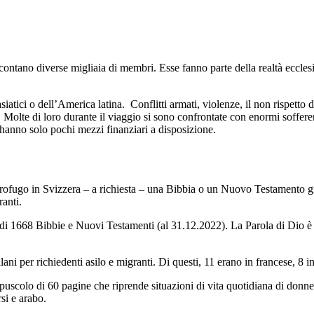
ontano diverse migliaia di membri. Esse fanno parte della realtà ecclesia
atici o dell’America latina. Conflitti armati, violenze, il non rispetto d
 Molte di loro durante il viaggio si sono confrontate con enormi sofferen
o hanno solo pochi mezzi finanziari a disposizione.
profugo in Svizzera – a richiesta – una Bibbia o un Nuovo Testamento gr
ranti.
 di 1668 Bibbie e Nuovi Testamenti (al 31.12.2022). La Parola di Dio è st
per richiedenti asilo e migranti. Di questi, 11 erano in francese, 8 in fa
puscolo di 60 pagine che riprende situazioni di vita quotidiana di donne n
rsi e arabo.