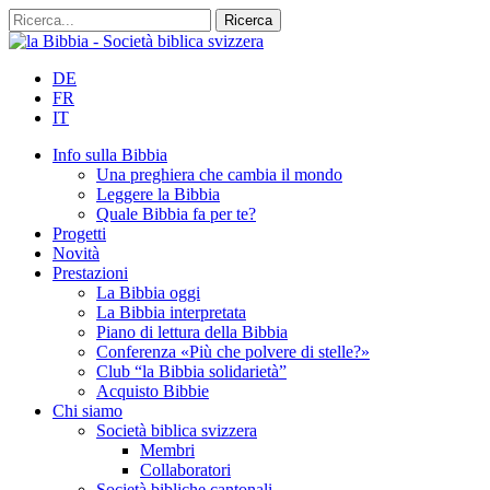
DE
FR
IT
Info sulla Bibbia
Una preghiera che cambia il mondo
Leggere la Bibbia
Quale Bibbia fa per te?
Progetti
Novità
Prestazioni
La Bibbia oggi
La Bibbia interpretata
Piano di lettura della Bibbia
Conferenza «Più che polvere di stelle?»
Club “la Bibbia solidarietà”
Acquisto Bibbie
Chi siamo
Società biblica svizzera
Membri
Collaboratori
Società bibliche cantonali