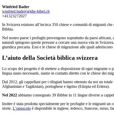
Winfried Bader
winfried.bader(at)die-bibel.ch
+41323272027
In Svizzera esistono all’incirca 350 chiese e comunità di migranti che c
Bibbia.
Nel nostro paese i profughi provengono soprattutto da paesi africani, asi
naturali spingono queste persone a cercare una nuova vita in Svizzera.
giuridica precaria. Essi e le chiese di migrazione alle quali aderiscon
L’aiuto della Società biblica svizzera
Lo scopo del progetto è di mettere a disposizione di ogni migrante o 
lingua siano necessarie, siamo in contatto diretto con le chiese dei mig
Dal 2012, gli cappellani per i rifugiati hanno ottenuto da noi un totale
Afghanistan e Tagikistan), portoghese e tigrino (Etiopia ed Eritrea).
Nel 2022
abbiamo consegnato 39 Bibbie in 11 lingue diverse a cappellani 
Inoltre è stata prodotta specialmente per le profughe e le migranti un o
storie.
L’opuscolo
è disponibile in inglese, tedesco, francese, russo, fa