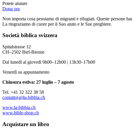
Potete aiutare
Dona ora
Non importa cosa pensiamo di migranti e rifugiati. Queste persone han
La ringraziamo di cuore per il Suo aiuto e le Sue preghiere.
Società biblica svizzera
Spitalstrasse 12
CH–2502 Biel-Bienne
Dal lunedì al giovedì 9h00–12h00 | 13h30–17h00
Venerdì su appuntamento
Chiusura estiva: 27 luglio – 7 agosto
Tel. +41 32 322 38 58
contatto(at)la-bibbia.ch
www.la-bibbia.ch
www.bible-shop.ch
Acquistare un libro