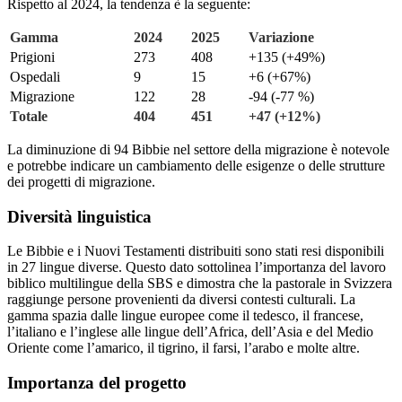
Rispetto al 2024, la tendenza è la seguente:
Gamma
2024
2025
Variazione
Prigioni
273
408
+135 (+49%)
Ospedali
9
15
+6 (+67%)
Migrazione
122
28
-94 (-77 %)
Totale
404
451
+47 (+12%)
La diminuzione di 94 Bibbie nel settore della migrazione è notevole
e potrebbe indicare un cambiamento delle esigenze o delle strutture
dei progetti di migrazione.
Diversità linguistica
Le Bibbie e i Nuovi Testamenti distribuiti sono stati resi disponibili
in 27 lingue diverse. Questo dato sottolinea l’importanza del lavoro
biblico multilingue della SBS e dimostra che la pastorale in Svizzera
raggiunge persone provenienti da diversi contesti culturali. La
gamma spazia dalle lingue europee come il tedesco, il francese,
l’italiano e l’inglese alle lingue dell’Africa, dell’Asia e del Medio
Oriente come l’amarico, il tigrino, il farsi, l’arabo e molte altre.
Importanza del progetto