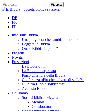
DE
FR
IT
Info sulla Bibbia
Una preghiera che cambia il mondo
Leggere la Bibbia
Quale Bibbia fa per te?
Progetti
Novità
Prestazioni
La Bibbia oggi
La Bibbia interpretata
Piano di lettura della Bibbia
Conferenza «Più che polvere di stelle?»
Club “la Bibbia solidarietà”
Acquisto Bibbie
Chi siamo
Società biblica svizzera
Membri
Collaboratori
Società bibliche cantonali