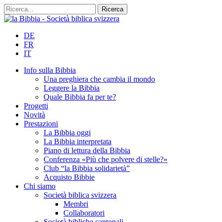
DE
FR
IT
Info sulla Bibbia
Una preghiera che cambia il mondo
Leggere la Bibbia
Quale Bibbia fa per te?
Progetti
Novità
Prestazioni
La Bibbia oggi
La Bibbia interpretata
Piano di lettura della Bibbia
Conferenza «Più che polvere di stelle?»
Club “la Bibbia solidarietà”
Acquisto Bibbie
Chi siamo
Società biblica svizzera
Membri
Collaboratori
Società bibliche cantonali