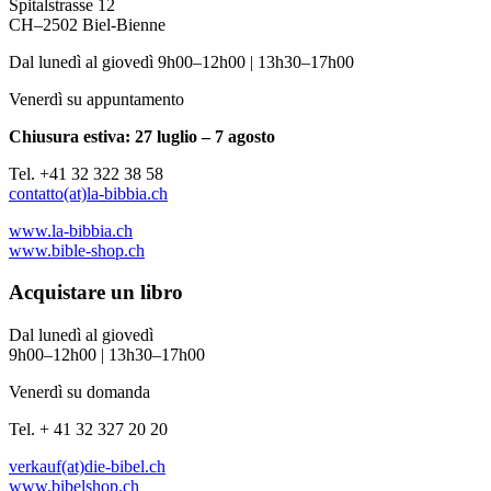
Spitalstrasse 12
CH–2502 Biel-Bienne
Dal lunedì al giovedì 9h00–12h00 | 13h30–17h00
Venerdì su appuntamento
Chiusura estiva: 27 luglio – 7 agosto
Tel. +41 32 322 38 58
contatto(at)la-bibbia.ch
www.la-bibbia.ch
www.bible-shop.ch
Acquistare un libro
Dal lunedì al giovedì
9h00–12h00 | 13h30–17h00
Venerdì su domanda
Tel. + 41 32 327 20 20
verkauf(at)die-bibel.ch
www.bibelshop.ch