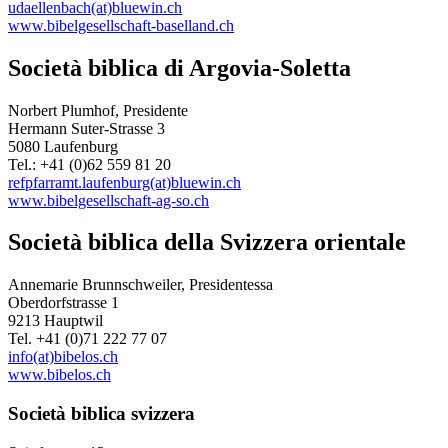
udaellenbach(at)bluewin.ch
www.bibelgesellschaft-baselland.ch
Società biblica di Argovia-Soletta
Norbert Plumhof, Presidente
Hermann Suter-Strasse 3
5080 Laufenburg
Tel.: +41 (0)62 559 81 20
refpfarramt.laufenburg(at)bluewin.ch
www.bibelgesellschaft-ag-so.ch
Società biblica della Svizzera orientale
Annemarie Brunnschweiler, Presidentessa
Oberdorfstrasse 1
9213 Hauptwil
Tel. +41 (0)71 222 77 07
info(at)bibelos.ch
www.bibelos.ch
Società biblica svizzera