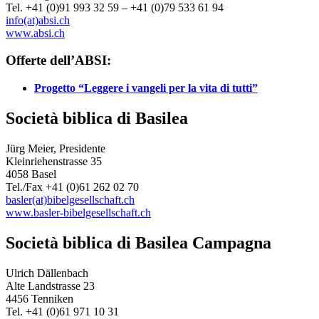
Tel. +41 (0)91 993 32 59 – +41 (0)79 533 61 94
info(at)absi.ch
www.absi.ch
Offerte dell’ABSI:
Progetto “Leggere i vangeli per la vita di tutti”
Società biblica di Basilea
Jürg Meier, Presidente
Kleinriehenstrasse 35
4058 Basel
Tel./Fax +41 (0)61 262 02 70
basler(at)bibelgesellschaft.ch
www.basler-bibelgesellschaft.ch
Società biblica di Basilea Campagna
Ulrich Dällenbach
Alte Landstrasse 23
4456 Tenniken
Tel. +41 (0)61 971 10 31