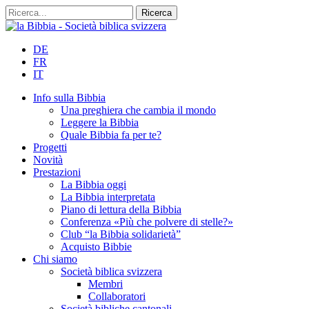
DE
FR
IT
Info sulla Bibbia
Una preghiera che cambia il mondo
Leggere la Bibbia
Quale Bibbia fa per te?
Progetti
Novità
Prestazioni
La Bibbia oggi
La Bibbia interpretata
Piano di lettura della Bibbia
Conferenza «Più che polvere di stelle?»
Club “la Bibbia solidarietà”
Acquisto Bibbie
Chi siamo
Società biblica svizzera
Membri
Collaboratori
Società bibliche cantonali