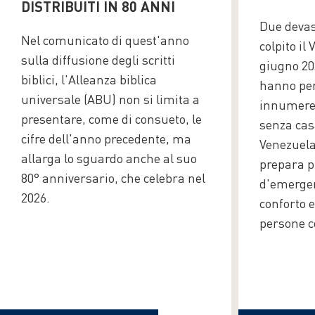
DISTRIBUITI IN 80 ANNI
Due devas
Nel comunicato di quest'anno
colpito il
sulla diffusione degli scritti
giugno 20
biblici, l'Alleanza biblica
hanno pers
universale (ABU) non si limita a
innumerev
presentare, come di consueto, le
senza casa
cifre dell'anno precedente, ma
Venezuela
allarga lo sguardo anche al suo
prepara pr
80° anniversario, che celebra nel
d'emergen
2026.
conforto e
persone co