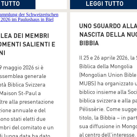
 TUTTO
LEGGI TUTTO
UNO SGUARDO ALL
NASCITA DELLA NU
LEA DEI MEMBRI
BIBBIA
OMENTI SALIENTI E
NI
Il 25 e 26 aprile 2026, la
Biblica della Mongolia
9 maggio 2026 si è
(Mongolian Union Bible 
assemblea generale
MUBS) ha organizzato 
età Biblica Svizzera
biblico insieme alla Soc
 Maison St-Paul a
biblica svizzera e alla 
ltre alla presentazione
Pélissèrie. Come sugger
zione annuale e del
titolo, la Bibbia – in par
sono stati eletti due
sua diffusione in Mongo
bri del comitato e un
al centro dell'interess
 lunga data ha dato