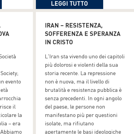
LEGGI TUTTO
A
IRAN – RESISTENZA,
OVA
SOFFERENZA E SPERANZA
IN CRISTO
 Società
L'Iran sta vivendo uno dei capitoli
più dolorosi e violenti della sua
Society;
storia recente. La repressione
un evento
non è nuova, ma il livello di
ietà
brutalità e resistenza pubblica è
parrocchia
senza precedenti. In ogni angolo
isce il
del paese, le persone non
ticolare la
manifestano più per questioni
lia – era
isolate, ma rifiutano
e. Abbiamo
apertamente le basi ideologiche