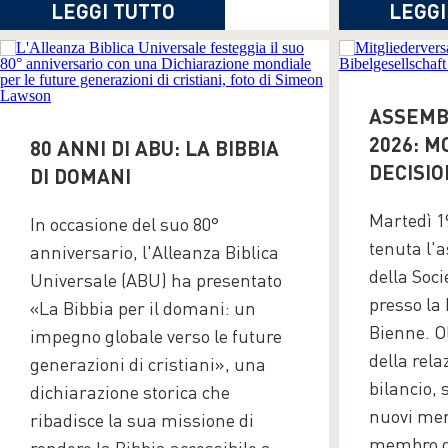
LEGGI TUTTO
LEGGI
ASSEMB
2026: M
80 ANNI DI ABU: LA BIBBIA
DECISIO
DI DOMANI
Martedì 1
In occasione del suo 80°
tenuta l'
anniversario, l'Alleanza Biblica
della Soci
Universale (ABU) ha presentato
presso la
«La Bibbia per il domani: un
Bienne. O
impegno globale verso le future
della rela
generazioni di cristiani», una
bilancio, 
dichiarazione storica che
nuovi mem
ribadisce la sua missione di
membro di
rendere la Bibbia accessibile a