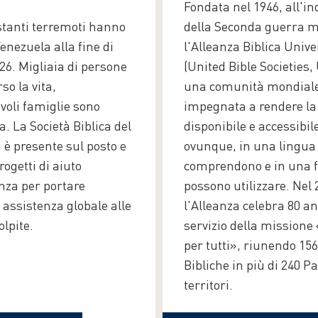
Fondata nel 1946, all'i
tanti terremoti hanno
della Seconda guerra m
 Venezuela alla fine di
l'Alleanza Biblica Unive
26. Migliaia di persone
(United Bible Societies,
o la vita,
una comunità mondial
oli famiglie sono
impegnata a rendere la
. La Società Biblica del
disponibile e accessibile
 è presente sul posto e
ovunque, in una lingua
ogetti di aiuto
comprendono e in una 
za per portare
possono utilizzare. Nel 
 assistenza globale alle
l'Alleanza celebra 80 an
lpite.
servizio della missione 
per tutti», riunendo 156
Bibliche in più di 240 Pa
territori.