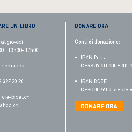
ARE UN LIBRO
DONARE ORA
 al giovedì
Conti di donazione:
0 | 13h30–17h00
IBAN Posta :
su domanda
CH98 0900 0000 8000 0
2 327 20 20
IBAN BCBE :
CH90 0079 0016 8519 6
)die-bibel.ch
shop.ch
DONARE ORA