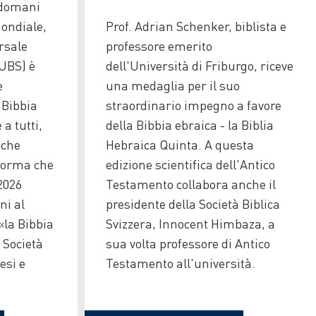
ndomani
ondiale,
Prof. Adrian Schenker, biblista e
rsale
professore emerito
 UBS) è
dell'Università di Friburgo, riceve
e
una medaglia per il suo
 Bibbia
straordinario impegno a favore
 a tutti,
della Bibbia ebraica - la Biblia
 che
Hebraica Quinta. A questa
forma che
edizione scientifica dell'Antico
2026
Testamento collabora anche il
ni al
presidente della Società Biblica
«la Bibbia
Svizzera, Innocent Himbaza, a
 Società
sua volta professore di Antico
esi e
Testamento all'università.